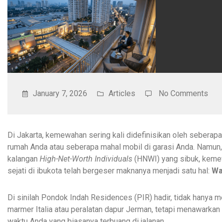
January 7, 2026
Articles
No Comments
Di Jakarta, kemewahan sering kali didefinisikan oleh seberap
rumah Anda atau seberapa mahal mobil di garasi Anda. Namun,
kalangan
High-Net-Worth Individuals
(HNWI) yang sibuk, kem
sejati di ibukota telah bergeser maknanya menjadi satu hal:
Wa
Di sinilah Pondok Indah Residences (PIR) hadir, tidak hanya 
marmer Italia atau peralatan dapur Jerman, tetapi menawarkan
waktu Anda yang biasanya terbuang di jalanan.