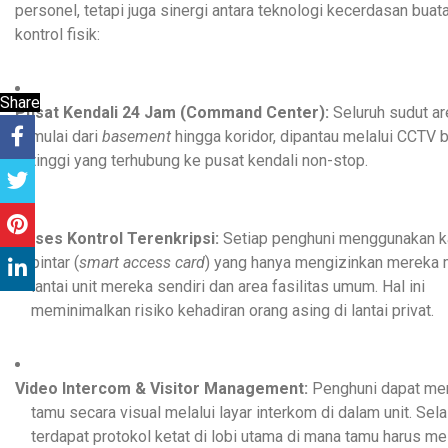
personel, tetapi juga sinergi antara teknologi kecerdasan buat
kontrol fisik:
Share
Pusat Kendali 24 Jam (Command Center):
Seluruh sudut are
mulai dari
basement
hingga koridor, dipantau melalui CCTV b
tinggi yang terhubung ke pusat kendali non-stop.
Akses Kontrol Terenkripsi:
Setiap penghuni menggunakan k
pintar (
smart access card
) yang hanya mengizinkan mereka
lantai unit mereka sendiri dan area fasilitas umum. Hal ini
meminimalkan risiko kehadiran orang asing di lantai privat.
Video Intercom & Visitor Management:
Penghuni dapat mem
tamu secara visual melalui layar interkom di dalam unit. Selai
terdapat protokol ketat di lobi utama di mana tamu harus mel