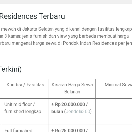
Residences Terbaru
ewah di Jakarta Selatan yang dikenal dengan fasilitas lengkap
ngga 3 kamar, jenis furnish dan view yang berbeda membuat harga
terbaru mengenai harga sewa di Pondok Indah Residences per jen
erkini)
Kondisi / Fasilitas
Kisaran Harga Sewa
Minimal Sew
Bulanan
Unit mid floor /
±
Rp 20.000.000 /
furnished lengkap
bulan
(
Jendela360
)
Full furnished
±
Rp 25.000.000 /