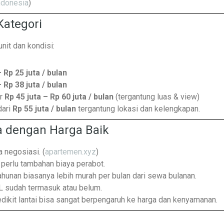
ndonesia
)
Kategori
nit dan kondisi:
– Rp 25 juta / bulan
– Rp 38 juta / bulan
ar
Rp 45 juta – Rp 60 juta / bulan
(tergantung luas & view)
dari
Rp 55 juta / bulan
tergantung lokasi dan kelengkapan.
a dengan Harga Baik
a negosiasi. (
apartemen.xyz
)
k perlu tambahan biaya perabot.
hunan biasanya lebih murah per bulan dari sewa bulanan.
PL sudah termasuk atau belum.
sedikit lantai bisa sangat berpengaruh ke harga dan kenyamanan.