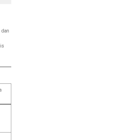
 dan
is
a