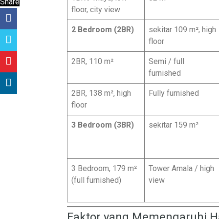
Share
floor, city view
2 Bedroom (2BR)
sekitar 109 m², high
floor
2BR, 110 m²
Semi / full
furnished
2BR, 138 m², high
Fully furnished
floor
3 Bedroom (3BR)
sekitar 159 m²
3 Bedroom, 179 m²
Tower Amala / high
(full furnished)
view
Faktor yang Memengaruhi H