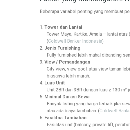
Beberapa variabel penting yang membuat per
Tower dan Lantai
Tower Maya, Kartika, Amala – lantai atas 
(
Coldwell Banker Indonesia
)
Jenis Furnishing
Fully furnished lebih mahal dibanding sem
View / Pemandangan
City view, view pool, atau view taman leb
biasanya lebih murah.
Luas Unit
Unit 2BR dan 3BR dengan luas ≥ 130 m² jel
Minimal Durasi Sewa
Banyak listing yang harga terbaik jika s
atau ada biaya tambahan. (
Coldwell Banke
Fasilitas Tambahan
Fasilitas unit (balcony, private lift, pe