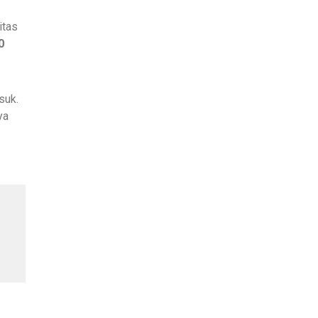
itas
0
suk.
ya