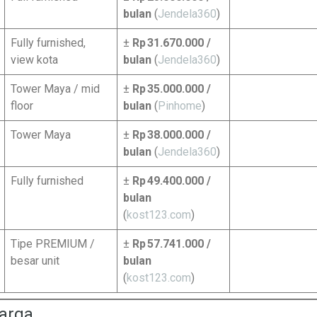
bulan
(
Jendela360
)
Fully furnished,
±
Rp 31.670.000 /
view kota
bulan
(
Jendela360
)
Tower Maya / mid
±
Rp 35.000.000 /
floor
bulan
(
Pinhome
)
Tower Maya
±
Rp 38.000.000 /
bulan
(
Jendela360
)
Fully furnished
±
Rp 49.400.000 /
bulan
(
kost123.com
)
Tipe PREMIUM /
±
Rp 57.741.000 /
besar unit
bulan
(
kost123.com
)
arga