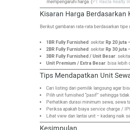
mempengaruhi harga. (
PT Raicla Realty I
Kisaran Harga Berdasarkan 
Berikut gambaran rata-rata berdasarkan tipe u
1BR Fully Furnished
: sekitar
Rp 20 juta 
2BR Fully Furnished
: sekitar
Rp 30 juta 
3BR Fully Furnished / Unit Besar
: sekit
Unit Premium / Extra Besar
: bisa lebih 
Tips Mendapatkan Unit Sew
Cari listing dari pemilik langsung agar bis
Pilih unit furnished “pasif” sehingga tida
Perhatikan durasi minimum sewa; sewa ta
Periksa apakah biaya service charge / I
Lihat view dan lantai unit – kadang naik 
Kesimpulan