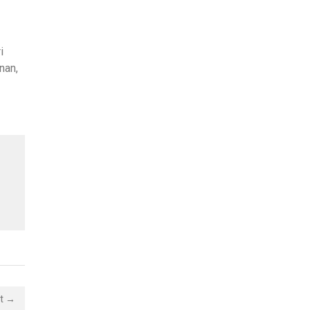
i
nan,
st →