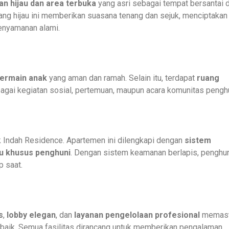
an hijau dan area terbuka
yang asri sebagai tempat bersantai 
ng hijau ini memberikan suasana tenang dan sejuk, menciptakan
enyamanan alami.
bermain anak
yang aman dan ramah. Selain itu, terdapat
ruang
agai kegiatan sosial, pertemuan, maupun acara komunitas penghu
 Indah Residence. Apartemen ini dilengkapi dengan
sistem
u khusus penghuni
. Dengan sistem keamanan berlapis, penghu
p saat.
s
,
lobby elegan
, dan
layanan pengelolaan profesional
memast
 baik. Semua fasilitas dirancang untuk memberikan pengalaman